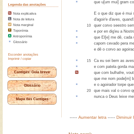
que u[um mui] gram c
Legenda das anotações
E o que diz que é mui
Nota explicativa
d'agoir'e d'aves, quand'a
Nota de leitura
Nota marginal
quer corvo seestro semp
10
Toponímia
e
por en
dig'eu a Nostr
Antroponímia
que El[e] me dê,
cada 
Glossário
capom
cevado
pera me
e dê o corvo ao agoirad
Esconder anotações
Imprimir / copiar
Ca
eu sei bem as aves
15
e com
patela
gorda ma
Cantigas: Guia breve
que com bulhafre, vout
que me nom pode[m] b
e o agoirador
torpe
que
Glossário
que mais val o corvo q
20
nunca o Deus
leixe
mel
Mapa das Cantigas
-----
Aumentar letra
-----
Diminuir 