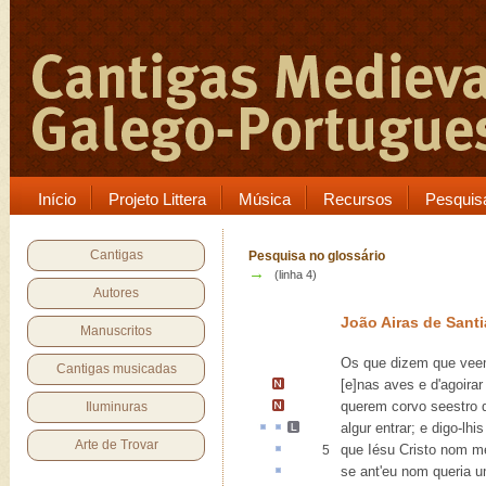
Início
Projeto Littera
Música
Recursos
Pesquis
Cantigas
Pesquisa no glossário
→
(linha 4)
Autores
João Airas de Sant
Manuscritos
Os que dizem que vee
Cantigas musicadas
[e]nas aves
e d'agoirar
querem corvo
seestro
q
Iluminuras
algur
entrar; e digo-lhis
Arte de Trovar
que Iésu Cristo nom 
5
se ant'eu nom queria 