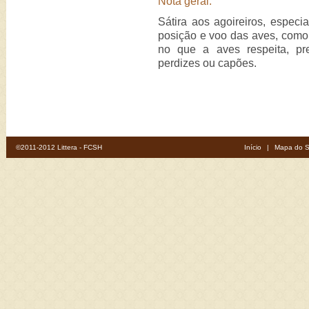
Nota geral:
Sátira aos agoireiros, especia
posição e voo das aves, como 
no que a aves respeita, pre
perdizes ou capões.
©2011-2012 Littera - FCSH
Início
|
Mapa do S