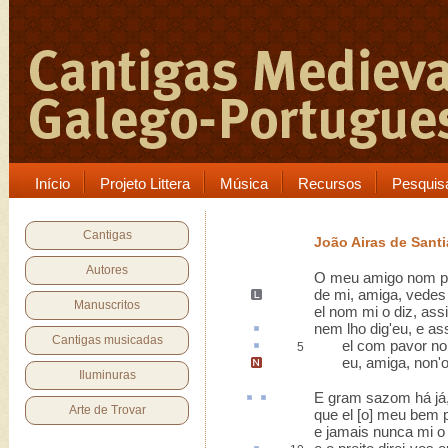
Início
Projeto Littera
Música
Recursos
Pesquis
Cantigas
João Airas de Sant
Autores
O meu amigo nom p
de mi,
amiga
, vedes
Manuscritos
el nom mi o diz, as
nem lho dig'eu, e as
Cantigas musicadas
el com pavor no
5
eu, amiga,
non'
Iluminuras
E
gram sazom há
já
Arte de Trovar
que el [o] meu bem 
e jamais nunca mi o