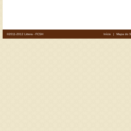
©2011-2012 Littera - FCSH
Início
|
Mapa do S