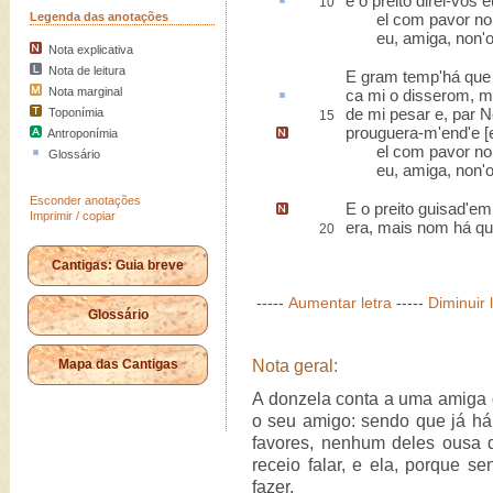
e o
preito
direi-vos 
10
Legenda das anotações
el com pavor nom 
eu, amiga, non'o 
Nota explicativa
Nota de leitura
E gram temp'há que l
Nota marginal
ca
mi o disserom, m
de mi pesar e, par N
Toponímia
15
prouguera-m'end
'e 
Antroponímia
el com pavor nom 
Glossário
eu, amiga, non'o 
Esconder anotações
E o preito guisad'e
Imprimir / copiar
era
, mais nom há q
20
Cantigas: Guia breve
-----
Aumentar letra
-----
Diminuir 
Glossário
Mapa das Cantigas
Nota geral:
A donzela conta a uma amiga 
o seu amigo: sendo que já há 
favores, nenhum deles ousa d
receio falar, e ela, porque s
fazer.