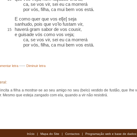
ca, se vos vir, sei eu ca morrerá
por vós, filha, ca mui bem vos está.
E como quer que vos el[e] seja
sanhudo
, pois que vo'lo fustam vir,
haverá gram
sabor
de vos
cousir
,
15
e guisade vós como vos veja;
ca, se vos vir, sei eu ca morrerá
por vós, filha, ca mui bem vos está.
mentar letra
-----
Diminuir letra
eral:
incita a filha a mostrar-se ao seu amigo no seu (belo) vestido de fustão, que lhe v
r. Mesmo que esteja zangado com ela, quando a vir não resistirá.
Início
|
Mapa do Site
|
Contactos
|
Programação web e base de dados