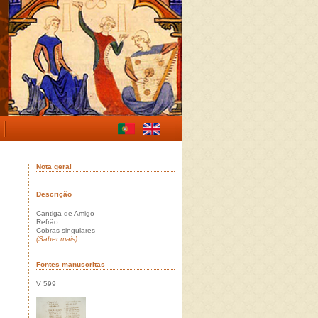
Nota geral
Descrição
Cantiga de Amigo
Refrão
Cobras singulares
(Saber mais)
Fontes manuscritas
V 599