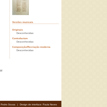
Versões musicais
Originais
Desconhecidas
Contrafactum
Desconhecidas
Composição/Recriação moderna
Desconhecidas
ai
: Pedro Sousa
|
Design de interface: Paula Neves