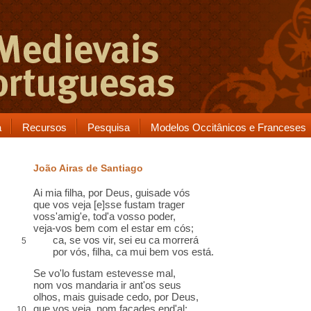
a
Recursos
Pesquisa
Modelos Occitânicos e Franceses
João Airas de Santiago
Ai mia filha, por Deus,
guisade
vós
que vos veja [e]sse
fustam
trager
voss'amig'e,
tod'a vosso poder
,
veja-vos bem com el estar
em cós
;
ca,
se vos vir, sei eu
ca
morrerá
5
por vós, filha, ca mui bem vos está.
Se vo'lo fustam estevesse mal,
nom vos mandaria ir ant'os seus
olhos, mais guisade
cedo
, por Deus,
que vos veja, nom façades
end'al
;
10