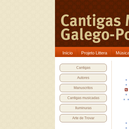
Início
Projeto Littera
Músic
Cantigas
Autores
Manuscritos
Cantigas musicadas
Iluminuras
Arte de Trovar