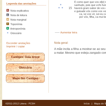
E como quer que vos el[e] 
Legenda das anotações
sanhudo
, pois que vo'lo fus
15
haverá gram
sabor
de vos
Nota explicativa
e guisade vós como vos ve
ca, se vos vir, sei eu c
Nota de leitura
por vós, filha, ca mui b
Nota marginal
Toponímia
Antroponímia
-----
Aumentar letra
Glossário
Nota geral:
Esconder anotações
Imprimir / copiar
A mãe incita a filha a mostrar-se ao seu
a matar. Mesmo que esteja zangado com e
Cantigas: Guia breve
Glossário
Mapa das Cantigas
©2011-2012 Littera - FCSH
Início
|
Mapa do S