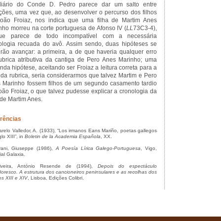
liário do Conde D. Pedro parece dar um salto entre
ções, uma vez que, ao desenvolver o percurso dos filhos
oão Froiaz, nos indica que uma filha de Martim Anes
nho morreu na corte portuguesa de Afonso IV (
LL
73C3-4),
ue parece de todo incompatível com a necessária
ologia recuada do avô. Assim sendo, duas hipóteses se
rão avançar: a primeira, a de que haveria qualquer erro
ubrica atributiva da cantiga de Pero Anes Marinho; uma
nda hipótese, aceitando ser Froiaz a leitura correta para a
rida rubrica, seria considerarmos que talvez Martim e Pero
 Marinho fossem filhos de um segundo casamento tardio
oão Froiaz, o que talvez pudesse explicar a cronologia da
 de Martim Anes.
rências
relo Valledor, A. (1933), “Los irmanos Eans Mariño, poetas gallegos
glo XIII”, in
Boletin de la Academia Española
, XX.
ani, Giuseppe (1986),
A Poesía Lírica Galego-Portuguesa
, Vigo,
ial Galaxia.
veira, António Resende de (1994),
Depois do espectáculo
doresco. A estrutura dos cancioneiros peninsulares e as recolhas dos
os XIII e XIV
, Lisboa, Edições Colibri.