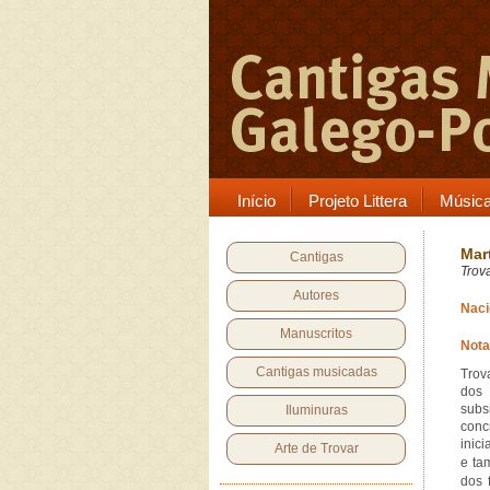
Início
Projeto Littera
Músic
Mar
Cantigas
Trov
Autores
Naci
Manuscritos
Nota
Cantigas musicadas
Trov
dos 
subs
Iluminuras
conc
inic
Arte de Trovar
e ta
dos 