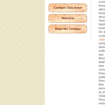
Livr
trov
Cantigas: Guia breve
aten
trov
sécu
Glossário
Osór
hipó
inva
Mapa das Cantigas
De q
cont
Joã
comp
dúvi
irmã
que 
filh
disti
doi
crono
Para
part
Pero
fil
pens
ao p
Vala
Para
ver