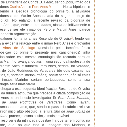
o de Linhagens do Conde D. Pedro
, sendo, pois, irmão dos
adores
Osoiro Anes
e
Pero Anes Marinho
. Nesta hipótese, e
dendo à alegada cronologia do primeiro, a atividade
adoresca de Martim Anes dataria do segundo terço do
lo XIII. No entanto, a recente revisão da biografia de
io Anes, que, entre outros dados, afasta definitivamente a
tese de ser ele irmão de Pero e Martim Anes, parece
lidar esta argumentação.
3
ualquer forma, já antes Resende de Oliveira
, tendo em
a a evidente relação entre o irmão Pero Anes e o trovador
o Airas de Santiago
(atestada pela também única
osição do primeiro presente nos cancioneiros) tinha
das sobre esta mesma cronologia tão recuada para os
os Marinho, avançando assim uma segunda hipótese, a de
Martim Anes, e também Pero Anes, seriam, na verdade,
os de João Rodrigues de Valadares (de dois casamentos
ntos, e, portanto, meios-irmãos). Assim sendo, não só estes
s irmãos Marinho seriam portugueses, como a sua
logia seria mais tardia.
 chegar a esta segunda identificação, Resende de Oliveira
e da rubrica atributiva que precede a citada composição de
 Anes, e onde este investigador lê:
Pero Anes Marinho,
ho de João Rodrigues de Valadares
. Como Tavani,
amos, no entanto, que, sendo o passo da rubrica relativo
atronímico algo obscuro, a leitura
filho de João Froiaz de
dares
parece, mesmo assim, a mais provável.
 resolver esta intrincada questão há que ter em conta, na
dade, que, no que toca à linhagem dos Marinho, o