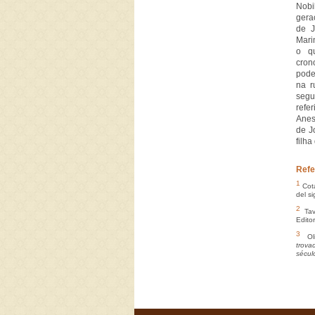
Nobi
gera
de J
Mari
o q
cron
pode
na r
segu
refe
Anes
de J
filha
Refe
1
Cota
del si
2
Tav
Editor
3
Oli
trova
sécul