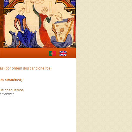
gas (por ordem dos cancioneiros)
m alfabética):
 que cheguemos
e maldizer