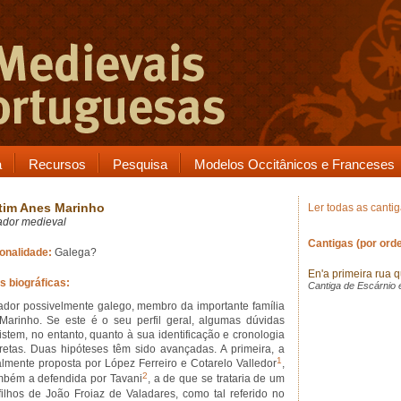
a
Recursos
Pesquisa
Modelos Occitânicos e Franceses
tim Anes Marinho
Ler todas as canti
ador medieval
Cantigas (por orde
onalidade:
Galega?
En'a primeira rua
s biográficas:
Cantiga de Escárnio 
ador possivelmente galego, membro da importante família
Marinho. Se este é o seu perfil geral, algumas dúvidas
istem, no entanto, quanto à sua identificação e cronologia
retas. Duas hipóteses têm sido avançadas. A primeira, a
1
ialmente proposta por López Ferreiro e Cotarelo Valledor
,
2
mbém a defendida por Tavani
, a de que se trataria de um
filhos de João Froiaz de Valadares, como tal referido no