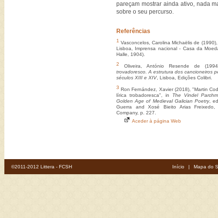
pareçam mostrar ainda ativo, nada m
sobre o seu percurso.
Referências
1
Vasconcelos, Carolina Michaëlis de (1990)
Lisboa, Imprensa nacional - Casa da Moed
Halle, 1904).
2
Oliveira, António Resende de (199
trovadoresco. A estrutura dos cancioneiros p
séculos XIII e XIV
, Lisboa, Edições Colibri.
3
Ron Fernández, Xavier (2018), "Martin Co
lírica trobadoresca", in
The Vindel Parchm
Golden Age of Medieval Galician Poetry
, e
Guerra and Xosé Bieito Arias Freixedo,
Company, p. 227.
Aceder à página Web
©2011-2012 Littera - FCSH
Início
|
Mapa do S