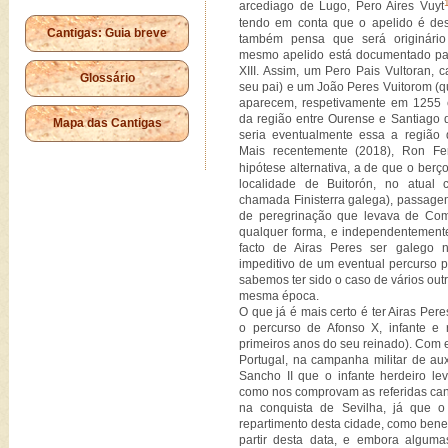
arcediago de Lugo, Pero Aires Vuyt
tendo em conta que o apelido é de
Cantigas: Guia breve
também pensa que será originário
mesmo apelido está documentado pa
XIII. Assim, um Pero Pais Vultoran, 
Glossário
seu pai) e um João Peres Vuitorom (q
aparecem, respetivamente em 1255
da região entre Ourense e Santiago 
Mapa das Cantigas
seria eventualmente essa a região
Mais recentemente (2018), Ron Fe
hipótese alternativa, a de que o berço
localidade de Buitorón, no atual
chamada Finisterra galega), passage
de peregrinação que levava de Comp
qualquer forma, e independentemente
facto de Airas Peres ser galego n
impeditivo de um eventual percurso p
sabemos ter sido o caso de vários out
mesma época.
O que já é mais certo é ter Airas Pe
o percurso de Afonso X, infante e 
primeiros anos do seu reinado). Com 
Portugal, na campanha militar de aux
Sancho II que o infante herdeiro l
como nos comprovam as referidas can
na conquista de Sevilha, já que 
repartimento desta cidade, como benef
partir desta data, e embora algum