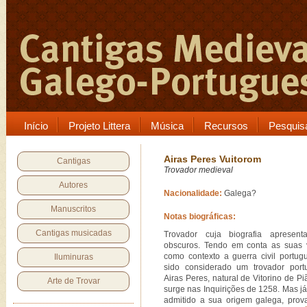
Início
Projeto Littera
Música
Recursos
Pesquis
Airas Peres Vuitorom
Cantigas
Trovador medieval
Autores
Nacionalidade:
Galega?
Manuscritos
Notas biográficas:
Cantigas musicadas
Trovador cuja biografia apresent
obscuros. Tendo em conta as suas 
como contexto a guerra civil portu
Iluminuras
sido considerado um trovador port
Airas Peres, natural de Vitorino de P
Arte de Trovar
surge nas Inquirições de 1258. Mas já
admitido a sua origem galega, prov