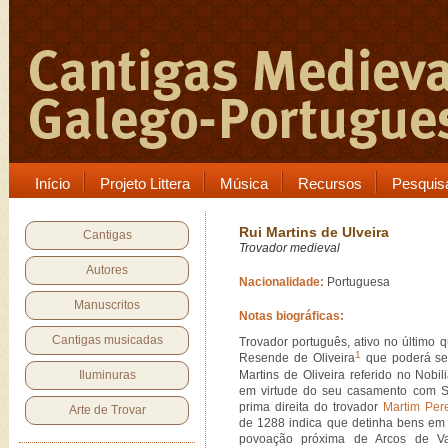
Início
Projeto Littera
Música
Recursos
Pesquis
Rui Martins de Ulveira
Cantigas
Trovador medieval
Autores
Nacionalidade:
Portuguesa
Manuscritos
Notas biográficas:
Cantigas musicadas
Trovador português, ativo no último qu
1
Resende de Oliveira
que poderá ser
Iluminuras
Martins de Oliveira referido no Nobi
em virtude do seu casamento com 
prima direita do trovador
Martim Per
Arte de Trovar
de 1288 indica que detinha bens em 
povoação próxima de Arcos de Va