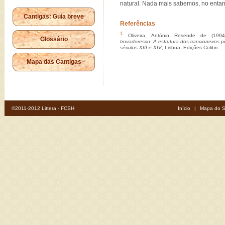
natural. Nada mais sabemos, no entant
Cantigas: Guia breve
Referências
1
Oliveira, António Resende de (199
Glossário
trovadoresco. A estrutura dos cancioneiros p
séculos XIII e XIV
, Lisboa, Edições Colibri.
Mapa das Cantigas
©2011-2012 Littera - FCSH
Início
|
Mapa do S