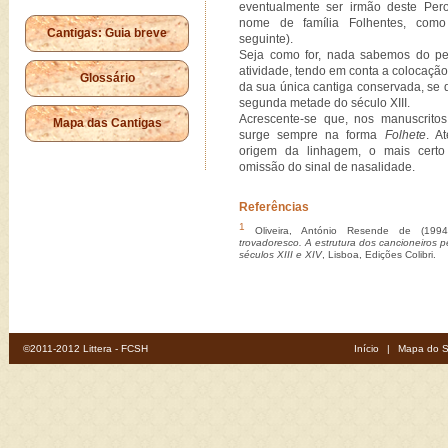
eventualmente ser irmão deste Per
nome de família Folhentes, com
Cantigas: Guia breve
seguinte).
Seja como for, nada sabemos do per
atividade, tendo em conta a colocação,
Glossário
da sua única cantiga conservada, se 
segunda metade do século XIII.
Acrescente-se que, nos manuscritos
Mapa das Cantigas
surge sempre na forma
Folhete
. A
origem da linhagem, o mais certo
omissão do sinal de nasalidade.
Referências
1
Oliveira, António Resende de (199
trovadoresco. A estrutura dos cancioneiros p
séculos XIII e XIV
, Lisboa, Edições Colibri.
©2011-2012 Littera - FCSH
Início
|
Mapa do S