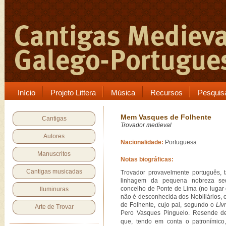
Início
Projeto Littera
Música
Recursos
Pesquis
Mem Vasques de Folhente
Cantigas
Trovador medieval
Autores
Nacionalidade:
Portuguesa
Manuscritos
Notas biográficas:
Cantigas musicadas
Trovador provavelmente português, t
linhagem da pequena nobreza se
concelho de Ponte de Lima (no lugar 
Iluminuras
não é desconhecida dos Nobiliários,
de Folhente, cujo pai, segundo o
Liv
Arte de Trovar
Pero Vasques Pinguelo. Resende de
que, tendo em conta o patronímic