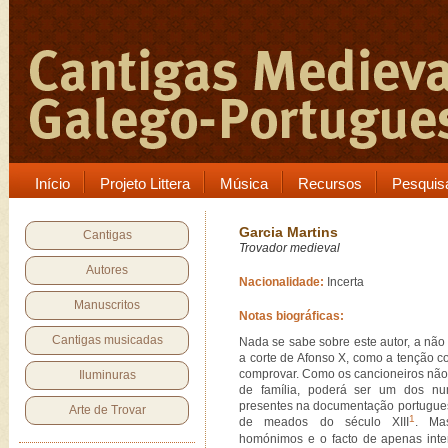
Início
Projeto Littera
Música
Recursos
Pesquis
Garcia Martins
Cantigas
Trovador medieval
Autores
Nacionalidade:
Incerta
Manuscritos
Notas biográficas:
Cantigas musicadas
Nada se sabe sobre este autor, a não
a corte de Afonso X, como a tenção 
comprovar. Como os cancioneiros não
Iluminuras
de família, poderá ser um dos nu
presentes na documentação portugues
Arte de Trovar
1
de meados do século XIII
. Ma
homónimos e o facto de apenas inter