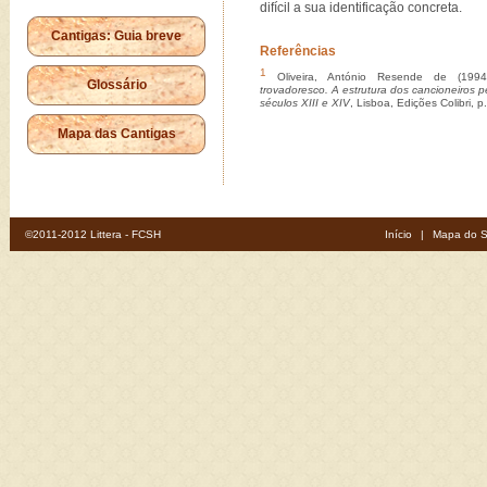
difícil a sua identificação concreta.
Cantigas: Guia breve
Referências
1
Oliveira, António Resende de (199
Glossário
trovadoresco. A estrutura dos cancioneiros p
séculos XIII e XIV
, Lisboa, Edições Colibri, p
Mapa das Cantigas
©2011-2012 Littera - FCSH
Início
|
Mapa do S