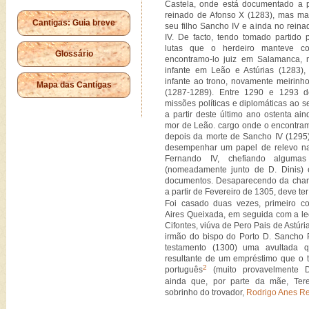
Castela, onde está documentado a pa
reinado de Afonso X (1283), mas mai
Cantigas: Guia breve
seu filho Sancho IV e ainda no rein
IV. De facto, tendo tomado partido 
lutas que o herdeiro manteve c
Glossário
encontramo-lo juiz em Salamanca,
infante em Leão e Astúrias (1283)
infante ao trono, novamente meirinh
Mapa das Cantigas
(1287-1289). Entre 1290 e 1293 d
missões políticas e diplomáticas ao s
a partir deste último ano ostenta ain
mor de Leão. cargo onde o encontramo
depois da morte de Sancho IV (1295).
desempenhar um papel de relevo na
Fernando IV, chefiando algumas
(nomeadamente junto de D. Dinis)
documentos. Desaparecendo da chanc
a partir de Fevereiro de 1305, deve te
Foi casado duas vezes, primeiro c
Aires Queixada, em seguida com a l
Cifontes, viúva de Pero Pais de Astúri
irmão do bispo do Porto D. Sancho 
testamento (1300) uma avultada q
resultante de um empréstimo que o tr
2
português
(muito provavelmente D.
ainda que, por parte da mãe, Ter
sobrinho do trovador,
Rodrigo Anes R