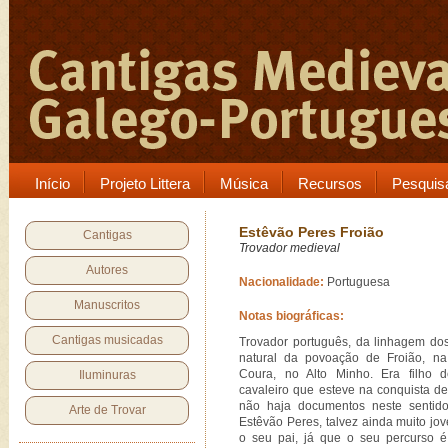
Início
Projeto Littera
Música
Recursos
Pesquis
Estêvão Peres Froião
Cantigas
Trovador medieval
Autores
Nacionalidade:
Portuguesa
Manuscritos
Notas biográficas:
Cantigas musicadas
Trovador português, da linhagem dos
natural da povoação de Froião, n
Coura, no Alto Minho. Era filho
Iluminuras
cavaleiro que esteve na conquista d
não haja documentos neste sentido
Arte de Trovar
Estêvão Peres, talvez ainda muito j
o seu pai, já que o seu percurso 