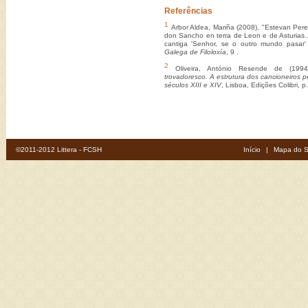
Referências
1
Arbor Aldea, Mariña (2008), "Estevan Pere
don Sancho en terra de Leon e de Asturias..
cantiga 'Senhor, se o outro mundo pasar'
Galega de Filoloxía
, 9 .
2
Oliveira, António Resende de (199
trovadoresco. A estrutura dos cancioneiros p
séculos XIII e XIV
, Lisboa, Edições Colibri, p
©2011-2012 Littera - FCSH
Início
|
Mapa do S