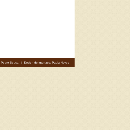
: Pedro Sousa
|
Design de interface: Paula Neves