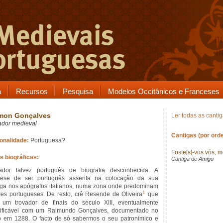
a
Recursos
Pesquisa
Modelos Occitânicos e Franceses
mon Gonçalves
Ler todas as canti
ador medieval
Cantigas (por orde
onalidade:
Portuguesa?
Foste[s]-vos vós, 
s biográficas:
Cantiga de Amigo
ador talvez português de biografia desconhecida. A
tese de ser português assenta na colocação da sua
iga nos apógrafos italianos, numa zona onde predominam
1
res portugueses. De resto, crê Resende de Oliveira
que
 um trovador de finais do século XIII, eventualmente
tificável com um Raimundo Gonçalves, documentado no
o em 1288. O facto de só sabermos o seu patronímico e