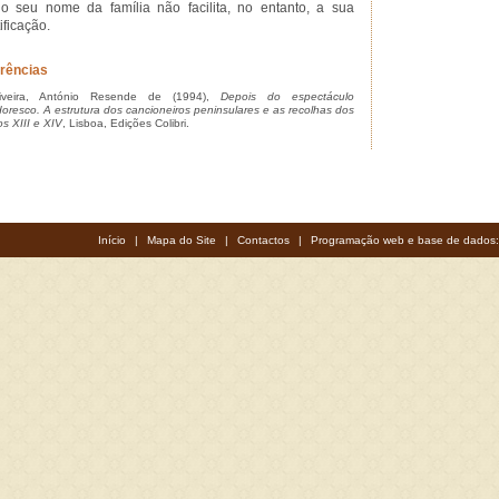
o seu nome da família não facilita, no entanto, a sua
ificação.
rências
veira, António Resende de (1994),
Depois do espectáculo
doresco. A estrutura dos cancioneiros peninsulares e as recolhas dos
os XIII e XIV
, Lisboa, Edições Colibri.
Início
|
Mapa do Site
|
Contactos
|
Programação web e base de dados