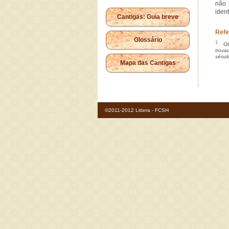
não 
ident
Cantigas: Guia breve
Refe
Glossário
1
Oli
trova
sécul
Mapa das Cantigas
©2011-2012 Littera - FCSH