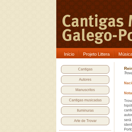
Início
Projeto Littera
Músic
Rei
Cantigas
Trov
Autores
Naci
Manuscritos
Nota
Cantigas musicadas
Trov
hipó
cant
Iluminuras
auto
será
Arte de Trovar
iden
Port